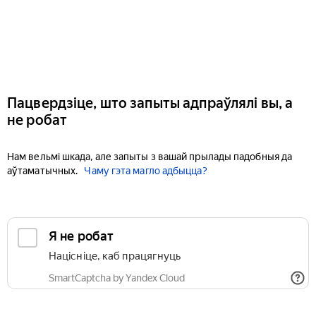
Пацвердзіце, што запыты адпраўлялі вы, а
не робат
Нам вельмі шкада, але запыты з вашай прылады падобныя да
аўтаматычных.
Чаму гэта магло адбыцца?
Я не робат
Націсніце, каб працягнуць
SmartCaptcha by Yandex Cloud