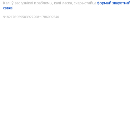
Калі ў вас узніклі праблемы, калі ласка, скарыстайце
формай зваротнай
сувязі
9182176959503927208
:
1786092540