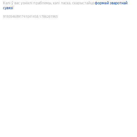
Калі ў вас узніклі праблемы, калі ласка, скарыстайце
формай зваротнай
сувязі
9193546891741041458
:
1786261965