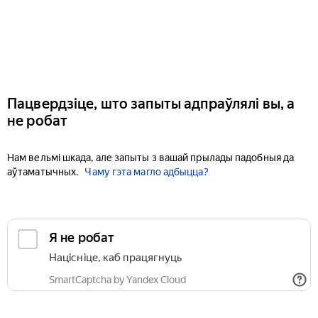
Пацвердзіце, што запыты адпраўлялі вы, а
не робат
Нам вельмі шкада, але запыты з вашай прылады падобныя да
аўтаматычных.
Чаму гэта магло адбыцца?
Я не робат
Націсніце, каб працягнуць
SmartCaptcha by Yandex Cloud