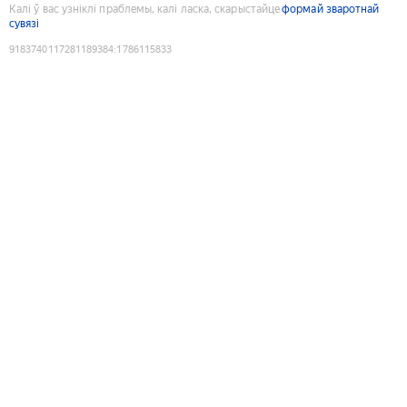
Калі ў вас узніклі праблемы, калі ласка, скарыстайце
формай зваротнай
сувязі
9183740117281189384
:
1786115833