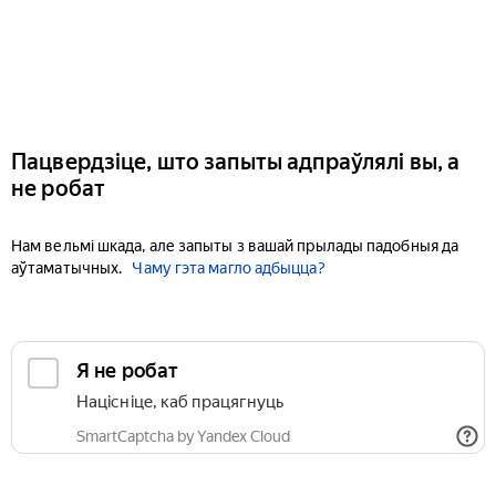
Пацвердзіце, што запыты адпраўлялі вы, а
не робат
Нам вельмі шкада, але запыты з вашай прылады падобныя да
аўтаматычных.
Чаму гэта магло адбыцца?
Я не робат
Націсніце, каб працягнуць
SmartCaptcha by Yandex Cloud