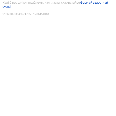
Калі ў вас узніклі праблемы, калі ласка, скарыстайце
формай зваротнай
сувязі
9186304638496717655
:
1786154048