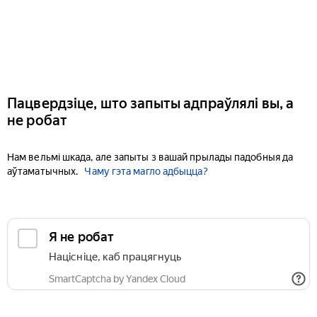
Пацвердзіце, што запыты адпраўлялі вы, а
не робат
Нам вельмі шкада, але запыты з вашай прылады падобныя да
аўтаматычных.
Чаму гэта магло адбыцца?
Я не робат
Націсніце, каб працягнуць
SmartCaptcha by Yandex Cloud