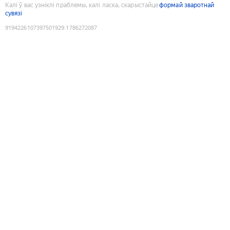
Калі ў вас узніклі праблемы, калі ласка, скарыстайце
формай зваротнай
сувязі
9194226107397501929
:
1786272087