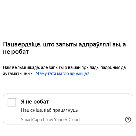
Пацвердзіце, што запыты адпраўлялі вы, а
не робат
Нам вельмі шкада, але запыты з вашай прылады падобныя да
аўтаматычных.
Чаму гэта магло адбыцца?
Я не робат
Націсніце, каб працягнуць
SmartCaptcha by Yandex Cloud