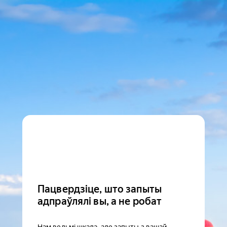
Пацвердзіце, што запыты
адпраўлялі вы, а не робат