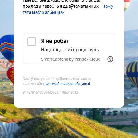
Нам вельмі шкада, але запыты з вашай
прылады падобныя да аўтаматычных.
Чаму
гэта магло адбыцца?
Я не робат
Націсніце, каб працягнуць
SmartCaptcha by Yandex Cloud
Калі ў вас узніклі праблемы, калі ласка,
скарыстайце
формай зваротнай сувязі
9178791518038440602
:
1786042093