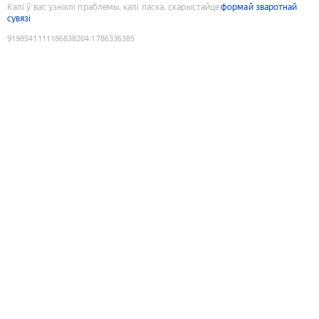
Калі ў вас узніклі праблемы, калі ласка, скарыстайце
формай зваротнай
сувязі
9198541111186838204
:
1786336385