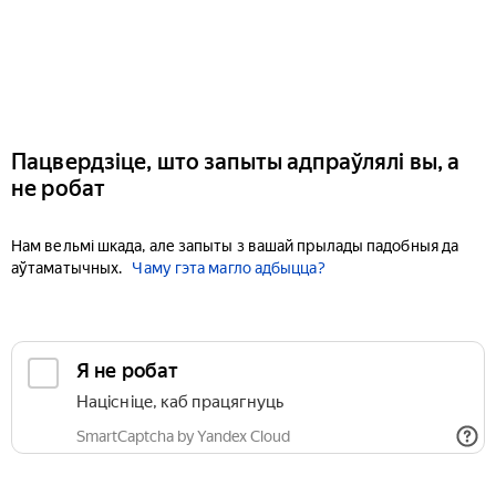
Пацвердзіце, што запыты адпраўлялі вы, а
не робат
Нам вельмі шкада, але запыты з вашай прылады падобныя да
аўтаматычных.
Чаму гэта магло адбыцца?
Я не робат
Націсніце, каб працягнуць
SmartCaptcha by Yandex Cloud