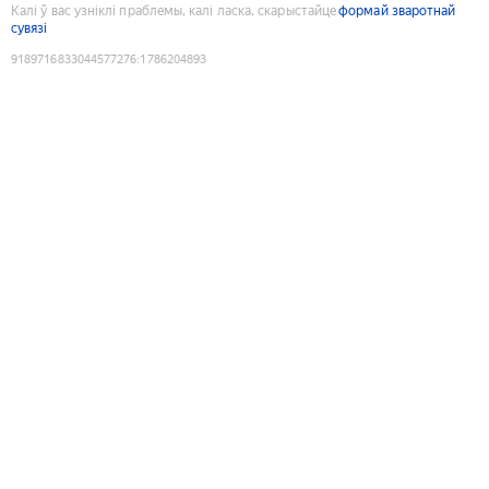
Калі ў вас узніклі праблемы, калі ласка, скарыстайце
формай зваротнай
сувязі
9189716833044577276
:
1786204893