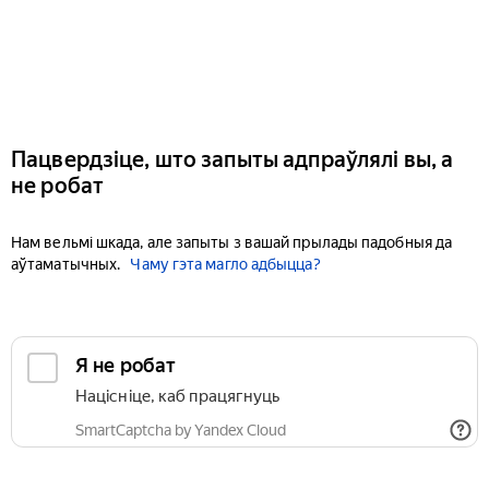
Пацвердзіце, што запыты адпраўлялі вы, а
не робат
Нам вельмі шкада, але запыты з вашай прылады падобныя да
аўтаматычных.
Чаму гэта магло адбыцца?
Я не робат
Націсніце, каб працягнуць
SmartCaptcha by Yandex Cloud