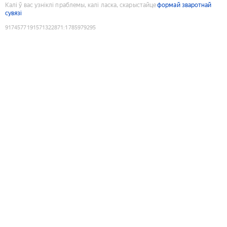
Калі ў вас узніклі праблемы, калі ласка, скарыстайце
формай зваротнай
сувязі
9174577191571322871
:
1785979295