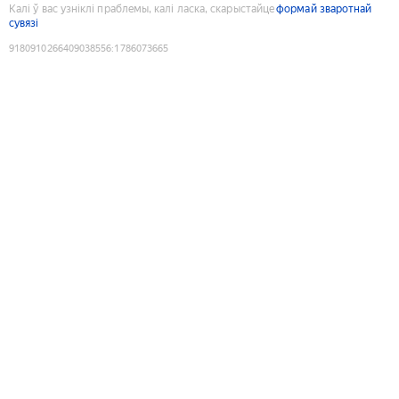
Калі ў вас узніклі праблемы, калі ласка, скарыстайце
формай зваротнай
сувязі
9180910266409038556
:
1786073665