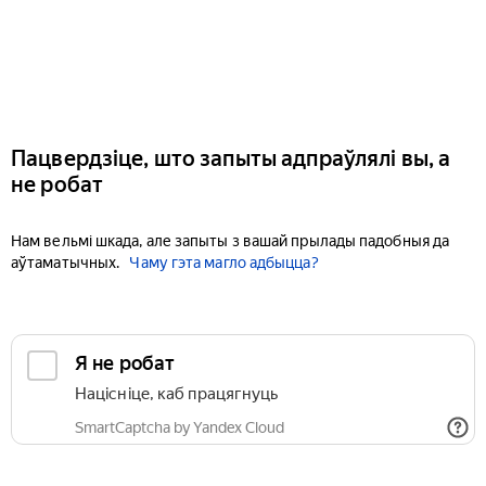
Пацвердзіце, што запыты адпраўлялі вы, а
не робат
Нам вельмі шкада, але запыты з вашай прылады падобныя да
аўтаматычных.
Чаму гэта магло адбыцца?
Я не робат
Націсніце, каб працягнуць
SmartCaptcha by Yandex Cloud