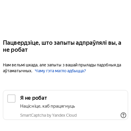
Пацвердзіце, што запыты адпраўлялі вы, а
не робат
Нам вельмі шкада, але запыты з вашай прылады падобныя да
аўтаматычных.
Чаму гэта магло адбыцца?
Я не робат
Націсніце, каб працягнуць
SmartCaptcha by Yandex Cloud