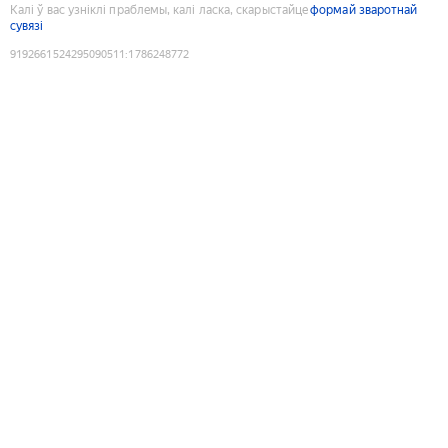
Калі ў вас узніклі праблемы, калі ласка, скарыстайце
формай зваротнай
сувязі
9192661524295090511
:
1786248772