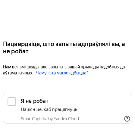
Пацвердзіце, што запыты адпраўлялі вы, а
не робат
Нам вельмі шкада, але запыты з вашай прылады падобныя да
аўтаматычных.
Чаму гэта магло адбыцца?
Я не робат
Націсніце, каб працягнуць
SmartCaptcha by Yandex Cloud