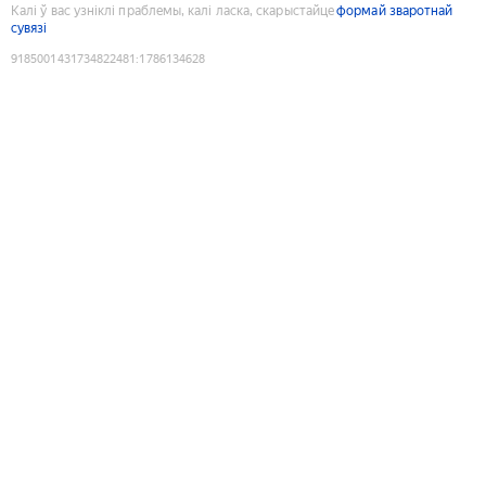
Калі ў вас узніклі праблемы, калі ласка, скарыстайце
формай зваротнай
сувязі
9185001431734822481
:
1786134628