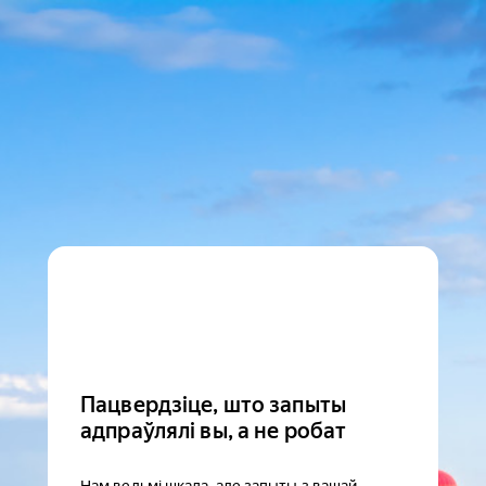
Пацвердзіце, што запыты
адпраўлялі вы, а не робат