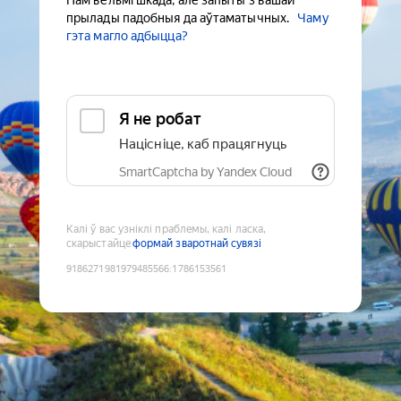
Нам вельмі шкада, але запыты з вашай
прылады падобныя да аўтаматычных.
Чаму
гэта магло адбыцца?
Я не робат
Націсніце, каб працягнуць
SmartCaptcha by Yandex Cloud
Калі ў вас узніклі праблемы, калі ласка,
скарыстайце
формай зваротнай сувязі
9186271981979485566
:
1786153561