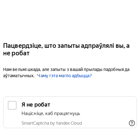
Пацвердзіце, што запыты адпраўлялі вы, а
не робат
Нам вельмі шкада, але запыты з вашай прылады падобныя да
аўтаматычных.
Чаму гэта магло адбыцца?
Я не робат
Націсніце, каб працягнуць
SmartCaptcha by Yandex Cloud