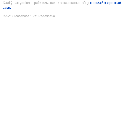
Калі ў вас узніклі праблемы, калі ласка, скарыстайце
формай зваротнай
сувязі
9202494808568837123
:
1786395300