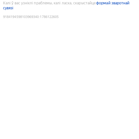
Калі ў вас узніклі праблемы, калі ласка, скарыстайце
формай зваротнай
сувязі
9184194598103969340
:
1786122605