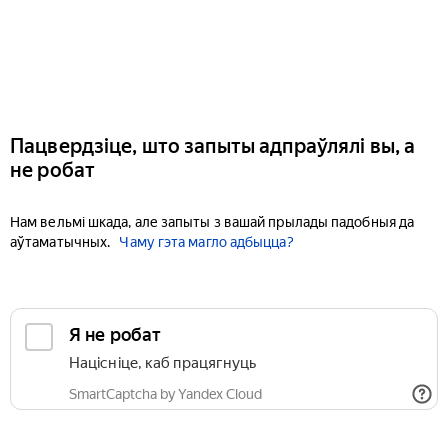
Пацвердзіце, што запыты адпраўлялі вы, а
не робат
Нам вельмі шкада, але запыты з вашай прылады падобныя да
аўтаматычных.
Чаму гэта магло адбыцца?
Я не робат
Націсніце, каб працягнуць
SmartCaptcha by Yandex Cloud