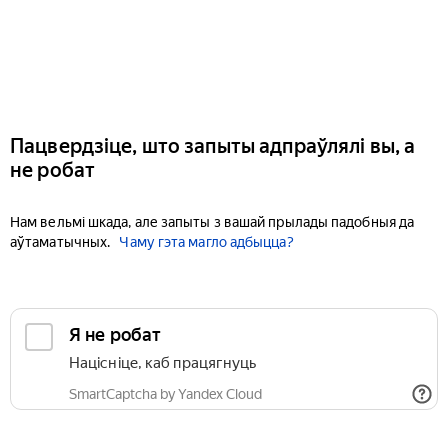
Пацвердзіце, што запыты адпраўлялі вы, а
не робат
Нам вельмі шкада, але запыты з вашай прылады падобныя да
аўтаматычных.
Чаму гэта магло адбыцца?
Я не робат
Націсніце, каб працягнуць
SmartCaptcha by Yandex Cloud