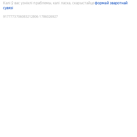
Калі ў вас узніклі праблемы, калі ласка, скарыстайце
формай зваротнай
сувязі
9177773706083212806
:
1786026927