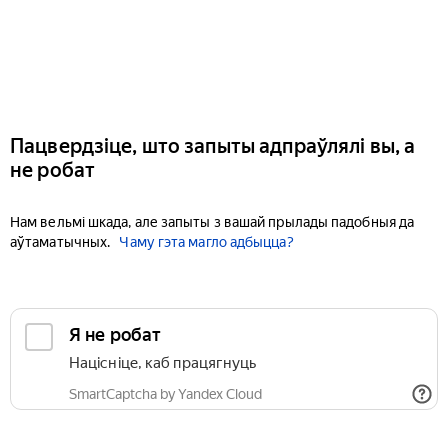
Пацвердзіце, што запыты адпраўлялі вы, а
не робат
Нам вельмі шкада, але запыты з вашай прылады падобныя да
аўтаматычных.
Чаму гэта магло адбыцца?
Я не робат
Націсніце, каб працягнуць
SmartCaptcha by Yandex Cloud