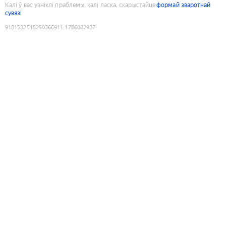
Калі ў вас узніклі праблемы, калі ласка, скарыстайце
формай зваротнай
сувязі
9181532518250366911
:
1786082937