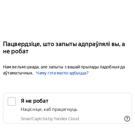
Пацвердзіце, што запыты адпраўлялі вы, а
не робат
Нам вельмі шкада, але запыты з вашай прылады падобныя да
аўтаматычных.
Чаму гэта магло адбыцца?
Я не робат
Націсніце, каб працягнуць
SmartCaptcha by Yandex Cloud