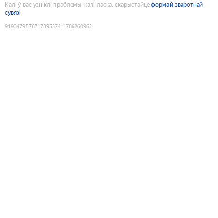
Калі ў вас узніклі праблемы, калі ласка, скарыстайце
формай зваротнай
сувязі
9193479576717395374
:
1786260962