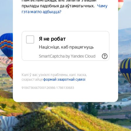
Нам вельмі шкада, але запыты з вашай
прылады падобныя да аўтаматычных.
Чаму
гэта магло адбыцца?
Я не робат
Націсніце, каб працягнуць
SmartCaptcha by Yandex Cloud
Калі ў вас узніклі праблемы, калі ласка,
скарыстайце
формай зваротнай сувязі
9184736667000126986
:
1786130683