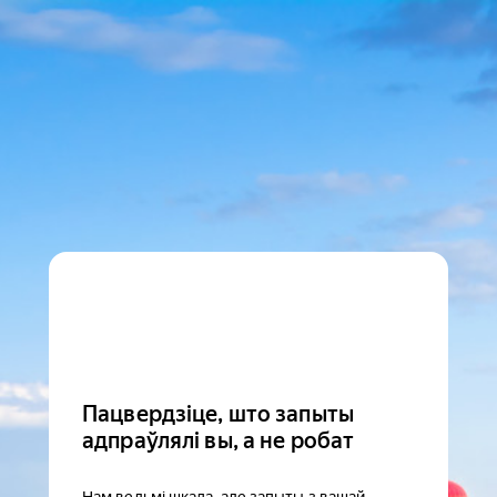
Пацвердзіце, што запыты
адпраўлялі вы, а не робат