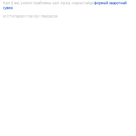
Калі ў вас узніклі праблемы, калі ласка, скарыстайце
формай зваротнай
сувязі
9177747682811136128
:
1786026539