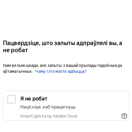
Пацвердзіце, што запыты адпраўлялі вы, а
не робат
Нам вельмі шкада, але запыты з вашай прылады падобныя да
аўтаматычных.
Чаму гэта магло адбыцца?
Я не робат
Націсніце, каб працягнуць
SmartCaptcha by Yandex Cloud