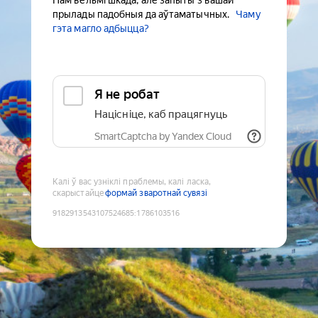
Нам вельмі шкада, але запыты з вашай
прылады падобныя да аўтаматычных.
Чаму
гэта магло адбыцца?
Я не робат
Націсніце, каб працягнуць
SmartCaptcha by Yandex Cloud
Калі ў вас узніклі праблемы, калі ласка,
скарыстайце
формай зваротнай сувязі
9182913543107524685
:
1786103516