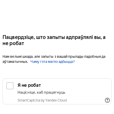
Пацвердзіце, што запыты адпраўлялі вы, а
не робат
Нам вельмі шкада, але запыты з вашай прылады падобныя да
аўтаматычных.
Чаму гэта магло адбыцца?
Я не робат
Націсніце, каб працягнуць
SmartCaptcha by Yandex Cloud