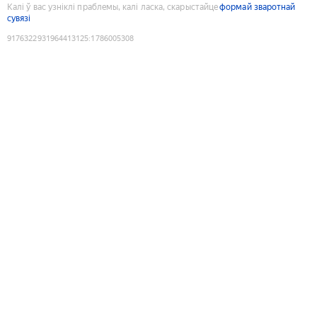
Калі ў вас узніклі праблемы, калі ласка, скарыстайце
формай зваротнай
сувязі
9176322931964413125
:
1786005308