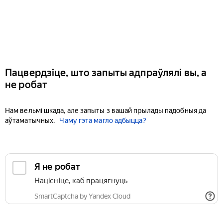
Пацвердзіце, што запыты адпраўлялі вы, а
не робат
Нам вельмі шкада, але запыты з вашай прылады падобныя да
аўтаматычных.
Чаму гэта магло адбыцца?
Я не робат
Націсніце, каб працягнуць
SmartCaptcha by Yandex Cloud