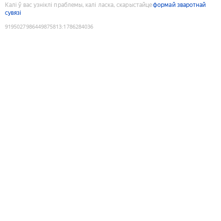
Калі ў вас узніклі праблемы, калі ласка, скарыстайце
формай зваротнай
сувязі
9195027986449875813
:
1786284036