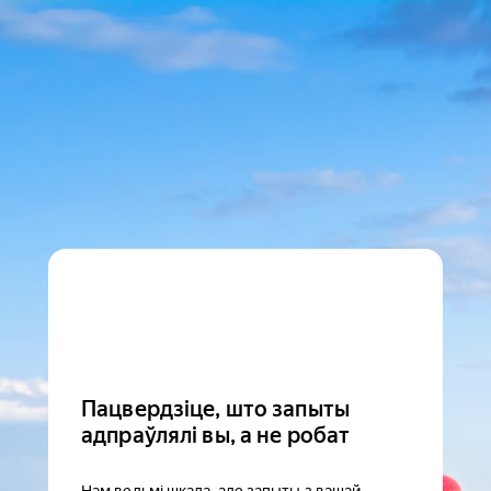
Пацвердзіце, што запыты
адпраўлялі вы, а не робат