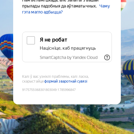
Нам вельмі шкада, але запыты з вашай
прылады падобныя да аўтаматычных.
Чаму
гэта магло адбыцца?
Я не робат
Націсніце, каб працягнуць
SmartCaptcha by Yandex Cloud
Калі ў вас узніклі праблемы, калі ласка,
скарыстайце
формай зваротнай сувязі
9175755068301803049
:
1785996847