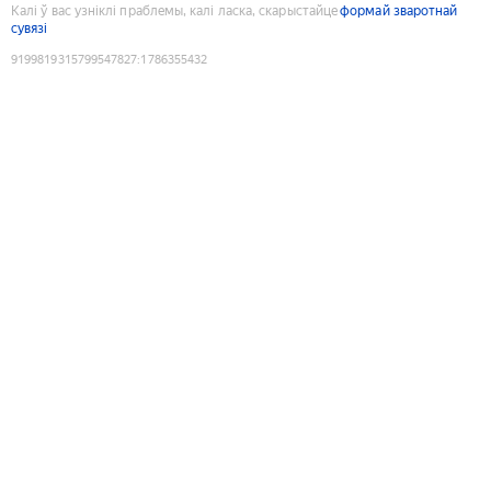
Калі ў вас узніклі праблемы, калі ласка, скарыстайце
формай зваротнай
сувязі
9199819315799547827
:
1786355432