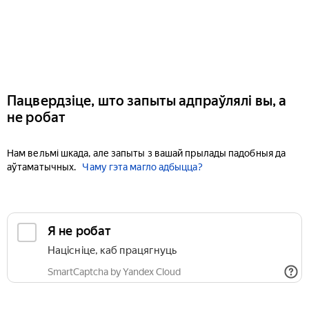
Пацвердзіце, што запыты адпраўлялі вы, а
не робат
Нам вельмі шкада, але запыты з вашай прылады падобныя да
аўтаматычных.
Чаму гэта магло адбыцца?
Я не робат
Націсніце, каб працягнуць
SmartCaptcha by Yandex Cloud