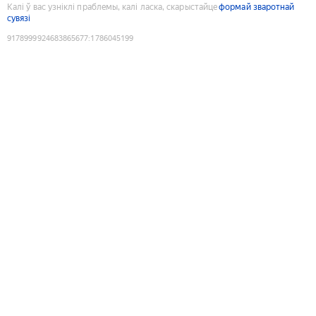
Калі ў вас узніклі праблемы, калі ласка, скарыстайце
формай зваротнай
сувязі
9178999924683865677
:
1786045199