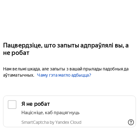
Пацвердзіце, што запыты адпраўлялі вы, а
не робат
Нам вельмі шкада, але запыты з вашай прылады падобныя да
аўтаматычных.
Чаму гэта магло адбыцца?
Я не робат
Націсніце, каб працягнуць
SmartCaptcha by Yandex Cloud