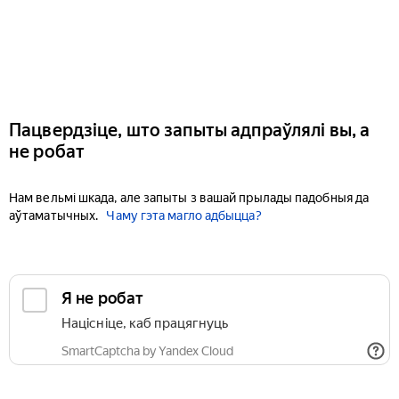
Пацвердзіце, што запыты адпраўлялі вы, а
не робат
Нам вельмі шкада, але запыты з вашай прылады падобныя да
аўтаматычных.
Чаму гэта магло адбыцца?
Я не робат
Націсніце, каб працягнуць
SmartCaptcha by Yandex Cloud