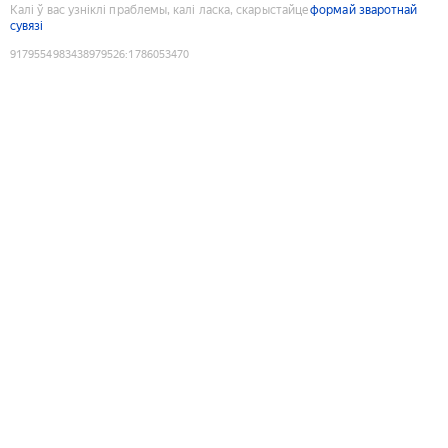
Калі ў вас узніклі праблемы, калі ласка, скарыстайце
формай зваротнай
сувязі
9179554983438979526
:
1786053470