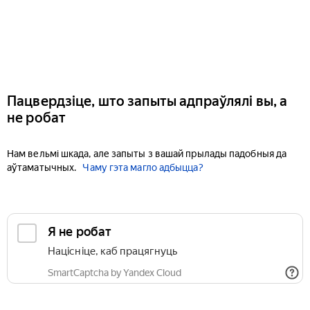
Пацвердзіце, што запыты адпраўлялі вы, а
не робат
Нам вельмі шкада, але запыты з вашай прылады падобныя да
аўтаматычных.
Чаму гэта магло адбыцца?
Я не робат
Націсніце, каб працягнуць
SmartCaptcha by Yandex Cloud