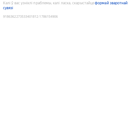
Калі ў вас узніклі праблемы, калі ласка, скарыстайце
формай зваротнай
сувязі
9186362273533401812
:
1786154906