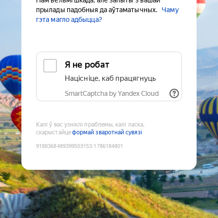
Нам вельмі шкада, але запыты з вашай
прылады падобныя да аўтаматычных.
Чаму
гэта магло адбыцца?
Я не робат
Націсніце, каб працягнуць
SmartCaptcha by Yandex Cloud
Калі ў вас узніклі праблемы, калі ласка,
скарыстайце
формай зваротнай сувязі
9188368489399503153
:
1786184801