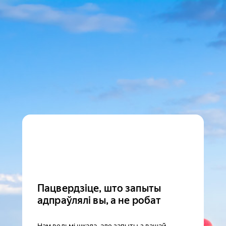
Пацвердзіце, што запыты
адпраўлялі вы, а не робат