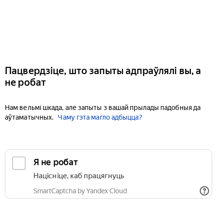
Пацвердзіце, што запыты адпраўлялі вы, а
не робат
Нам вельмі шкада, але запыты з вашай прылады падобныя да
аўтаматычных.
Чаму гэта магло адбыцца?
Я не робат
Націсніце, каб працягнуць
SmartCaptcha by Yandex Cloud