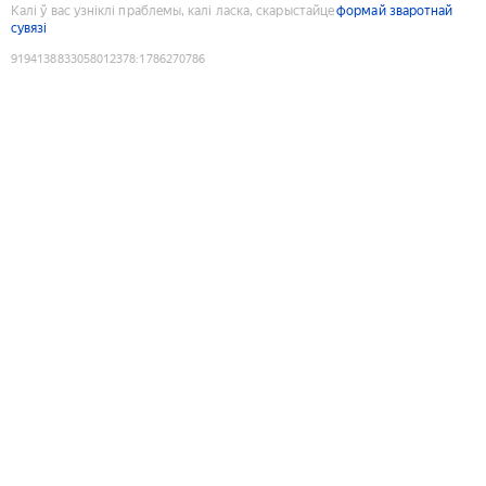
Калі ў вас узніклі праблемы, калі ласка, скарыстайце
формай зваротнай
сувязі
9194138833058012378
:
1786270786