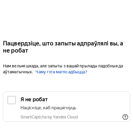
Пацвердзіце, што запыты адпраўлялі вы, а
не робат
Нам вельмі шкада, але запыты з вашай прылады падобныя да
аўтаматычных.
Чаму гэта магло адбыцца?
Я не робат
Націсніце, каб працягнуць
SmartCaptcha by Yandex Cloud