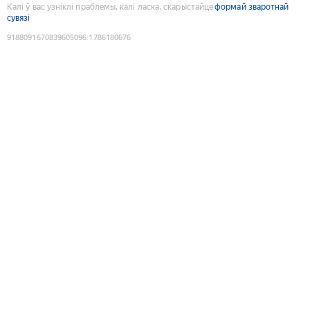
Калі ў вас узніклі праблемы, калі ласка, скарыстайце
формай зваротнай
сувязі
9188091670839605096
:
1786180676