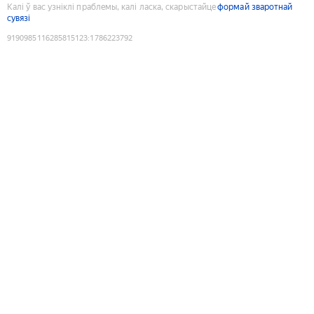
Калі ў вас узніклі праблемы, калі ласка, скарыстайце
формай зваротнай
сувязі
9190985116285815123
:
1786223792