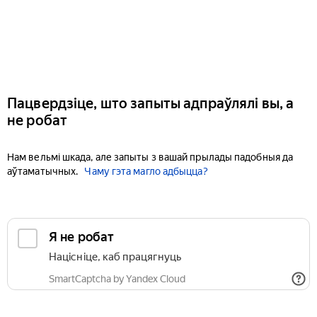
Пацвердзіце, што запыты адпраўлялі вы, а
не робат
Нам вельмі шкада, але запыты з вашай прылады падобныя да
аўтаматычных.
Чаму гэта магло адбыцца?
Я не робат
Націсніце, каб працягнуць
SmartCaptcha by Yandex Cloud