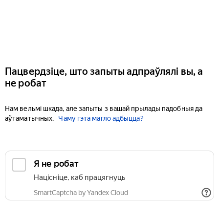
Пацвердзіце, што запыты адпраўлялі вы, а
не робат
Нам вельмі шкада, але запыты з вашай прылады падобныя да
аўтаматычных.
Чаму гэта магло адбыцца?
Я не робат
Націсніце, каб працягнуць
SmartCaptcha by Yandex Cloud