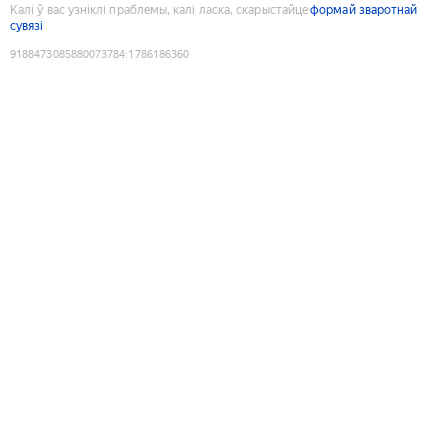
Калі ў вас узніклі праблемы, калі ласка, скарыстайце
формай зваротнай
сувязі
9188473085880073784
:
1786186360