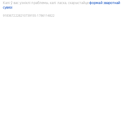
Калі ў вас узніклі праблемы, калі ласка, скарыстайце
формай зваротнай
сувязі
9183672228210739155
:
1786114822