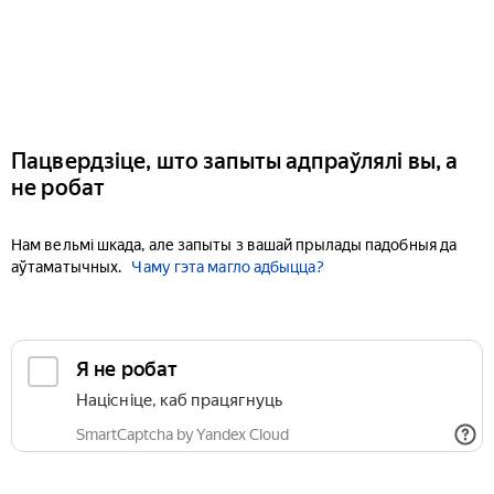
Пацвердзіце, што запыты адпраўлялі вы, а
не робат
Нам вельмі шкада, але запыты з вашай прылады падобныя да
аўтаматычных.
Чаму гэта магло адбыцца?
Я не робат
Націсніце, каб працягнуць
SmartCaptcha by Yandex Cloud