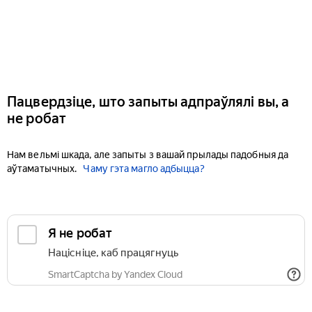
Пацвердзіце, што запыты адпраўлялі вы, а
не робат
Нам вельмі шкада, але запыты з вашай прылады падобныя да
аўтаматычных.
Чаму гэта магло адбыцца?
Я не робат
Націсніце, каб працягнуць
SmartCaptcha by Yandex Cloud