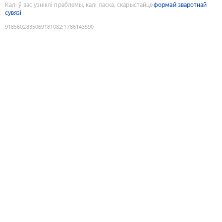
Калі ў вас узніклі праблемы, калі ласка, скарыстайце
формай зваротнай
сувязі
9185602835069181082
:
1786143590