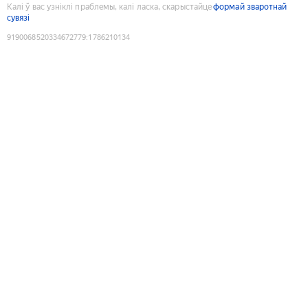
Калі ў вас узніклі праблемы, калі ласка, скарыстайце
формай зваротнай
сувязі
9190068520334672779
:
1786210134