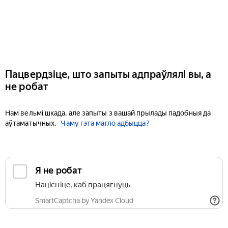
Пацвердзіце, што запыты адпраўлялі вы, а
не робат
Нам вельмі шкада, але запыты з вашай прылады падобныя да
аўтаматычных.
Чаму гэта магло адбыцца?
Я не робат
Націсніце, каб працягнуць
SmartCaptcha by Yandex Cloud