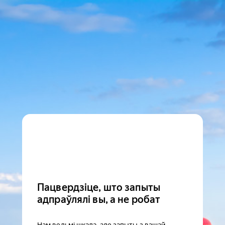
Пацвердзіце, што запыты
адпраўлялі вы, а не робат