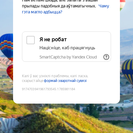
Нам вельмі шкада, але запыты з вашай
прылады падобныя да аўтаматычных.
Чаму
гэта магло адбыцца?
Я не робат
Націсніце, каб працягнуць
SmartCaptcha by Yandex Cloud
Калі ў вас узніклі праблемы, калі ласка,
скарыстайце
формай зваротнай сувязі
9174703941961793545
:
1785981184