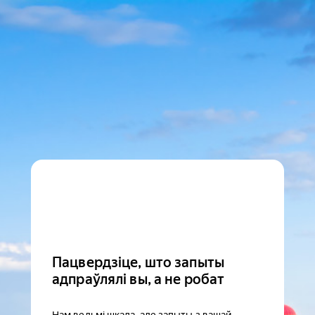
Пацвердзіце, што запыты
адпраўлялі вы, а не робат