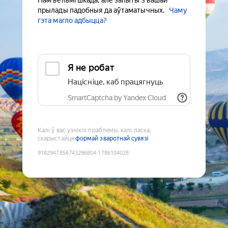
Нам вельмі шкада, але запыты з вашай
прылады падобныя да аўтаматычных.
Чаму
гэта магло адбыцца?
Я не робат
Націсніце, каб працягнуць
SmartCaptcha by Yandex Cloud
Калі ў вас узніклі праблемы, калі ласка,
скарыстайце
формай зваротнай сувязі
9182947856743296804
:
1786104028