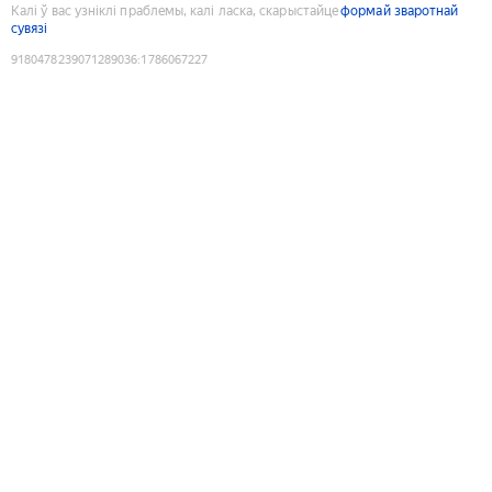
Калі ў вас узніклі праблемы, калі ласка, скарыстайце
формай зваротнай
сувязі
9180478239071289036
:
1786067227