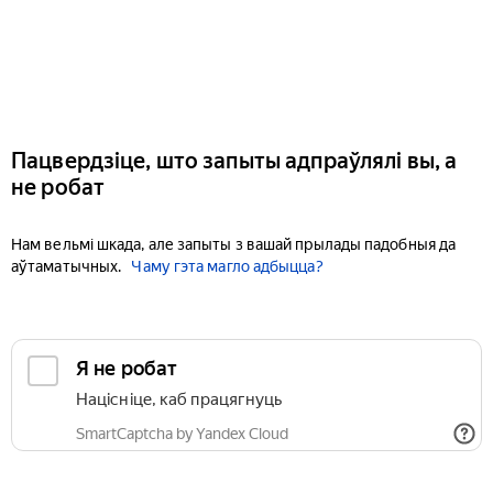
Пацвердзіце, што запыты адпраўлялі вы, а
не робат
Нам вельмі шкада, але запыты з вашай прылады падобныя да
аўтаматычных.
Чаму гэта магло адбыцца?
Я не робат
Націсніце, каб працягнуць
SmartCaptcha by Yandex Cloud