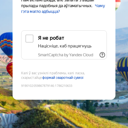
Нам вельмі шкада, але запыты з вашай
прылады падобныя да аўтаматычных.
Чаму
гэта магло адбыцца?
Я не робат
Націсніце, каб працягнуць
SmartCaptcha by Yandex Cloud
Калі ў вас узніклі праблемы, калі ласка,
скарыстайце
формай зваротнай сувязі
9190102059867879146
:
1786210633