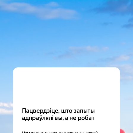
Пацвердзіце, што запыты
адпраўлялі вы, а не робат