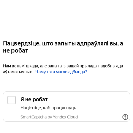
Пацвердзіце, што запыты адпраўлялі вы, а
не робат
Нам вельмі шкада, але запыты з вашай прылады падобныя да
аўтаматычных.
Чаму гэта магло адбыцца?
Я не робат
Націсніце, каб працягнуць
SmartCaptcha by Yandex Cloud