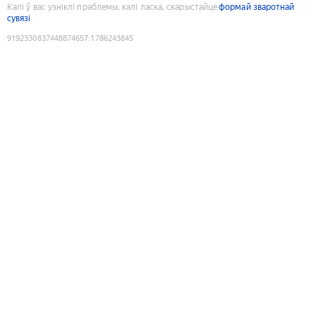
Калі ў вас узніклі праблемы, калі ласка, скарыстайце
формай зваротнай
сувязі
9192330837448874657
:
1786243845