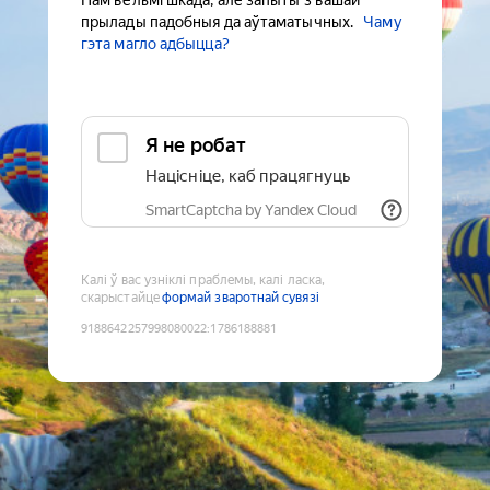
Нам вельмі шкада, але запыты з вашай
прылады падобныя да аўтаматычных.
Чаму
гэта магло адбыцца?
Я не робат
Націсніце, каб працягнуць
SmartCaptcha by Yandex Cloud
Калі ў вас узніклі праблемы, калі ласка,
скарыстайце
формай зваротнай сувязі
9188642257998080022
:
1786188881