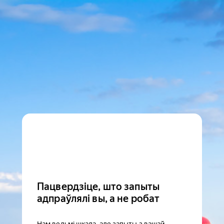
Пацвердзіце, што запыты
адпраўлялі вы, а не робат