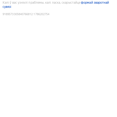
Калі ў вас узніклі праблемы, калі ласка, скарыстайце
формай зваротнай
сувязі
9189573305840766812
:
1786202754