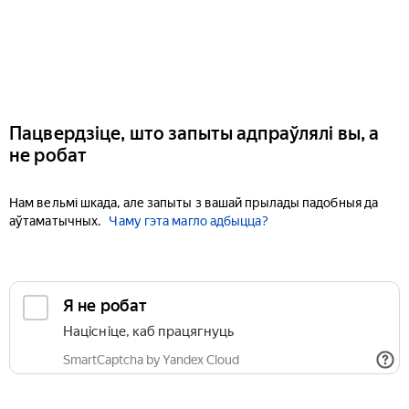
Пацвердзіце, што запыты адпраўлялі вы, а
не робат
Нам вельмі шкада, але запыты з вашай прылады падобныя да
аўтаматычных.
Чаму гэта магло адбыцца?
Я не робат
Націсніце, каб працягнуць
SmartCaptcha by Yandex Cloud