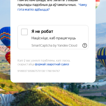
Нам вельмі шкада, але запыты з вашай
прылады падобныя да аўтаматычных.
Чаму
гэта магло адбыцца?
Я не робат
Націсніце, каб працягнуць
SmartCaptcha by Yandex Cloud
Калі ў вас узніклі праблемы, калі ласка,
скарыстайце
формай зваротнай сувязі
9189037305867570138
:
1786194767