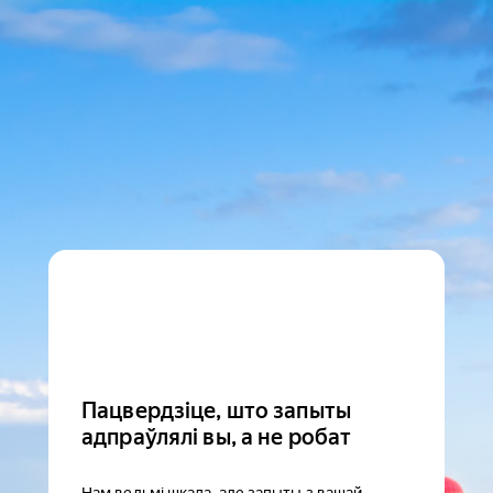
Пацвердзіце, што запыты
адпраўлялі вы, а не робат