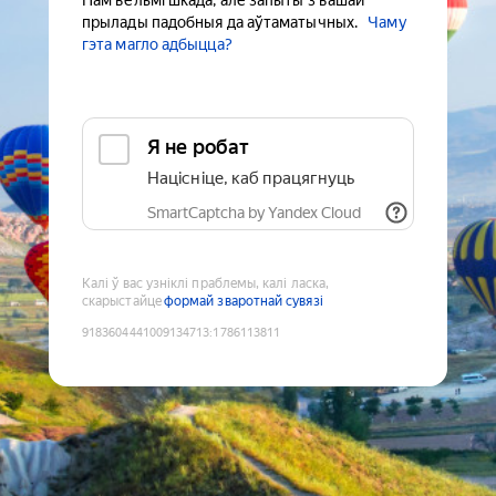
Нам вельмі шкада, але запыты з вашай
прылады падобныя да аўтаматычных.
Чаму
гэта магло адбыцца?
Я не робат
Націсніце, каб працягнуць
SmartCaptcha by Yandex Cloud
Калі ў вас узніклі праблемы, калі ласка,
скарыстайце
формай зваротнай сувязі
9183604441009134713
:
1786113811