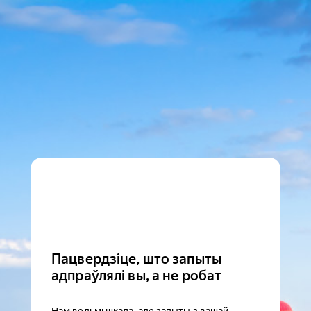
Пацвердзіце, што запыты
адпраўлялі вы, а не робат