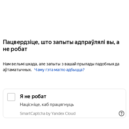
Пацвердзіце, што запыты адпраўлялі вы, а
не робат
Нам вельмі шкада, але запыты з вашай прылады падобныя да
аўтаматычных.
Чаму гэта магло адбыцца?
Я не робат
Націсніце, каб працягнуць
SmartCaptcha by Yandex Cloud