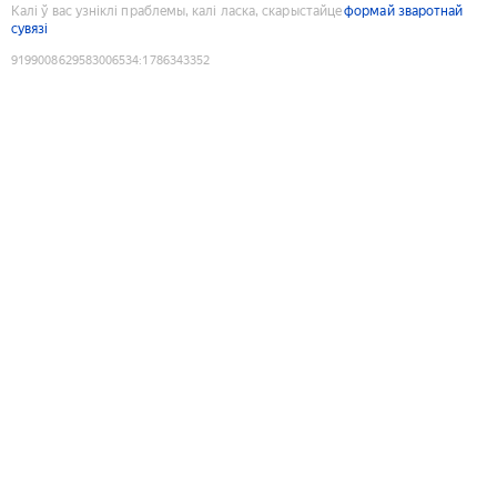
Калі ў вас узніклі праблемы, калі ласка, скарыстайце
формай зваротнай
сувязі
9199008629583006534
:
1786343352