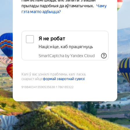
Нам вельмі шкада, але запыты з вашай
прылады падобныя да аўтаматычных.
Чаму
гэта магло адбыцца?
Я не робат
Націсніце, каб працягнуць
SmartCaptcha by Yandex Cloud
Калі ў вас узніклі праблемы, калі ласка,
скарыстайце
формай зваротнай сувязі
9188403413590535638
:
1786185322