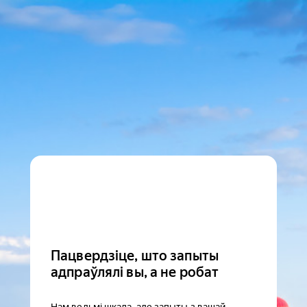
Пацвердзіце, што запыты
адпраўлялі вы, а не робат