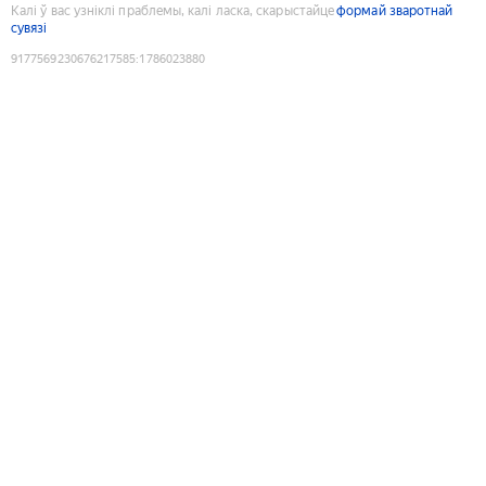
Калі ў вас узніклі праблемы, калі ласка, скарыстайце
формай зваротнай
сувязі
9177569230676217585
:
1786023880