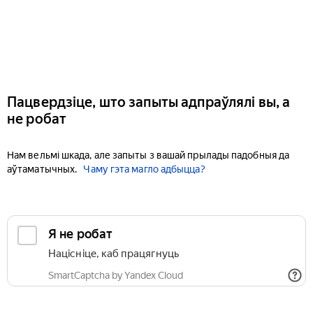
Пацвердзіце, што запыты адпраўлялі вы, а
не робат
Нам вельмі шкада, але запыты з вашай прылады падобныя да
аўтаматычных.
Чаму гэта магло адбыцца?
Я не робат
Націсніце, каб працягнуць
SmartCaptcha by Yandex Cloud