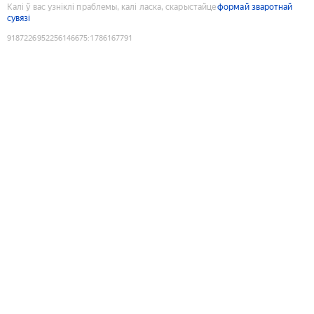
Калі ў вас узніклі праблемы, калі ласка, скарыстайце
формай зваротнай
сувязі
9187226952256146675
:
1786167791