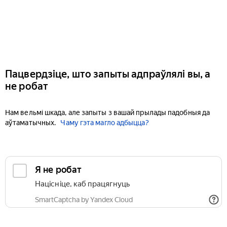
Пацвердзіце, што запыты адпраўлялі вы, а
не робат
Нам вельмі шкада, але запыты з вашай прылады падобныя да
аўтаматычных.
Чаму гэта магло адбыцца?
Я не робат
Націсніце, каб працягнуць
SmartCaptcha by Yandex Cloud