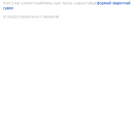
Калі ў вас узніклі праблемы, калі ласка, скарыстайце
формай зваротнай
сувязі
9176382513026476014
:
1786006196