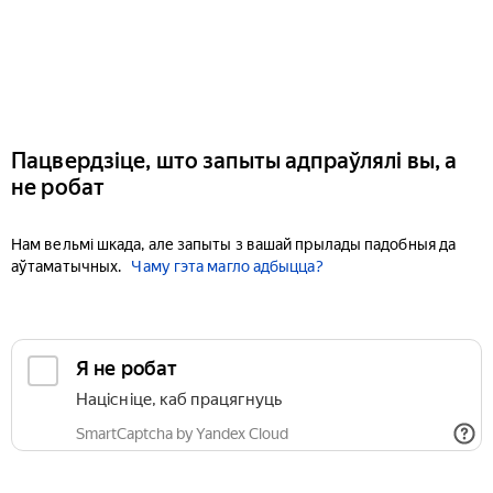
Пацвердзіце, што запыты адпраўлялі вы, а
не робат
Нам вельмі шкада, але запыты з вашай прылады падобныя да
аўтаматычных.
Чаму гэта магло адбыцца?
Я не робат
Націсніце, каб працягнуць
SmartCaptcha by Yandex Cloud